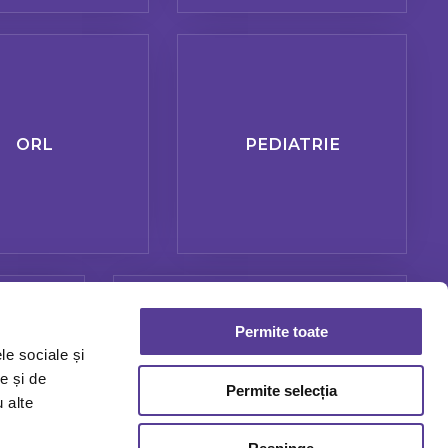
ORL
PEDIATRIE
Permite toate
le sociale și
e și de
E
UROLOGIE
Permite selecția
u alte