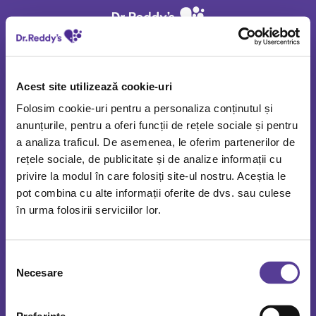
ATI
Acest site utilizează cookie-uri
FARMACIE
Folosim cookie-uri pentru a personaliza conținutul și
CHIRURGIE
anunțurile, pentru a oferi funcții de rețele sociale și pentru
a analiza traficul. De asemenea, le oferim partenerilor de
rețele sociale, de publicitate și de analize informații cu
GASTROENTEROLOGIE
privire la modul în care folosiți site-ul nostru. Aceștia le
pot combina cu alte informații oferite de dvs. sau culese
GINECOLOGIE
în urma folosirii serviciilor lor.
HEMATOLOGIE
Selecția
MEDICINA DE FAMILIE
Necesare
consimțământului
MEDICINA INTERNA