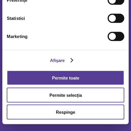
Preferinţe
NEUROLOGIE
Statistici
ONCOLOGIE
Marketing
ORL
PEDIATRIE
Afişare
PNEUMOLOGIE
Permite toate
REUMATOLOGIE
Permite selecția
STOMATOLOGIE
Respinge
UROLOGIE