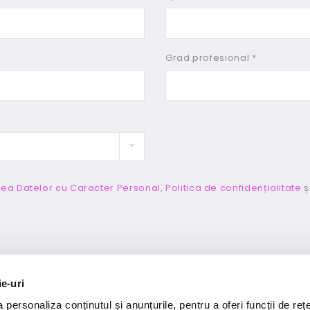
Grad profesional *
rea Datelor cu Caracter Personal
,
Politica de confidențialitate
ș
ie-uri
personaliza conținutul și anunțurile, pentru a oferi funcții de rețe