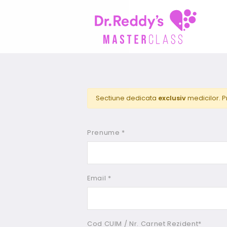
Sectiune dedicata
exclusiv
medicilor. P
Prenume *
Email *
Cod CUIM / Nr. Carnet Rezident*