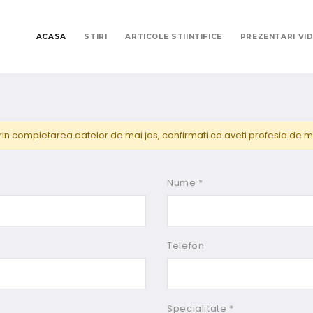
ACASA
STIRI
ARTICOLE STIINTIFICE
PREZENTARI VI
rin completarea datelor de mai jos, confirmati ca aveti profesia de m
Nume *
Telefon
Specialitate *