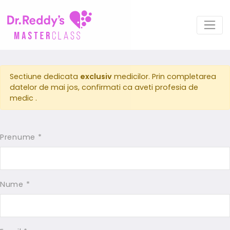
Sectiune dedicata
exclusiv
medicilor. Prin completarea
datelor de mai jos, confirmati ca aveti profesia de
medic .
Prenume *
Nume *