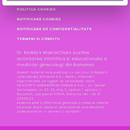
POLITICA COOKIES
NOTIFICARE COOKIES
NOTIFICARE DE CONFIDENTIALITATE
TERMENI SI CONDITII
Dr. Reddy's MasterClass sustine
activitatea stiintifica si educationala a
medicilor ginecologi din Romania.
Aceast material este publicat cu sprijinul Dr.Reddy’s
Laboratories Romania S.R.L. Pentru informatii
suplimentare, va rugam sa va adresati catre
DR.REDDY’S LABORATORIES ROMANIA S.R.L., str. Daniel
Danielopolu, nr. 30-32, etaj 5, spatiul 1, sectorul 1,
Bucuresti, cod postal 014134, Romania, tel. +40 21-
224.00.32.
Aceasta este o informatie generală si trebuie tratată
ca atare. Acest material promoțional este destinat
profesionistilor in domeniul sanatatii.