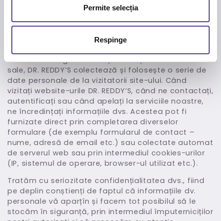
DR. REDDY’S a creat website-urile sale pentru a fi în
Permite selecția
contact și pentru a-și informa Utilizatorii sau alte
categorii de persoane interesate, pentru a-și
promova serviciile sale și pentru a se putea face
Respinge
cunoscut în mediul online.
În vederea asigurării funcționalității website-urilor
sale, DR. REDDY’S colectează și folosește o serie de
date personale de la vizitatorii site-ului. Când
vizitați website-urile DR. REDDY’S, când ne contactați,
autentificați sau când apelați la serviciile noastre,
ne încredințați informațiile dvs. Acestea pot fi
furnizate direct prin completarea diverselor
formulare (de exemplu formularul de contact –
nume, adresă de email etc.) sau colectate automat
de serverul web sau prin intermediul cookies-urilor
(IP, sistemul de operare, browser-ul utilizat etc.).
Tratăm cu seriozitate confidențialitatea dvs., fiind
pe deplin conștienți de faptul că informațiile dv.
personale vă aparțîn și facem tot posibilul să le
stocăm în siguranță, prin intermediul împuterniciților