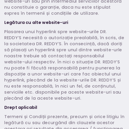
website-uri sau prin intermediul serviciilor acestora
nu constituie o garanție, daca nu este stipulat
expres în termenii și condițiile de utilizare.
Legătura cu alte website-uri
Plasarea unui hyperlink spre website-urile DR.
REDDY’S necesită o autorizație prealabilă, în scris, de
la societatea DR. REDDY’S. În consecință, dacă doriți
să plasați un hyperlink spre unul dintre website-urle
noastre trebuie să contactați responsabilul
website-ului respectiv. În nici o situație DR. REDDY’S
nu poate fi făcută responsabilă pentru punerea la
dispoziție a unor website-uri care fac obiectul unui
hyperlink, plecând de la website-urile DR. REDDY’S și
nu este responsabilă, în nici un fel, de conținutul,
serviciile etc. disponibile pe aceste website-uri sau
plecând de la aceste website-uri.
Drept aplicabil
Termeni și Condiții prezente, precum și orice litigiu în
legătură cu sau decurgând din clauzele acestor
acestora ori rezultate din accesarea / funcționarea