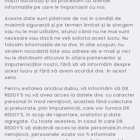
noștri autorizați și să procesăm cu atenție
informațiile pe care le împartasiti cu noi.
Aceste date sunt păstrate de noi în condiții de
maximă siguranță și pe termen limitat și le ștergem
sau nu le mai utilizăm, atunci când nu ne mai sunt
necesare sau dacă ne veți solicita acest lucru. Nu
folosim informațiile de la dvs. în alte scopuri, nu
vindem niciodată liste sau adrese de e-mail și nici
nu le distribuim altcuiva în afara partenerilor și
împuterniciților noștri, fără să vă informăm despre
acest lucru și fără să avem acordul dvs. în acest
sens.
Pentru evitarea oricărui dubiu, vă informăm că DR.
REDDY’S nu vă avea acces la datele dvs. cu caracter
personal în mod nemijlocit, acestea fiind colectate
și prelucrate, prin împuterniciți, care vor furniza DR.
REDDY’S, în scop de raportare, statistici și date
agregate. Cu toate acestea, în cazul în care DR.
REDDY’S vă dobândi acces la date personale,în mod
nemijlocit, persoanele vizate vor fi informate