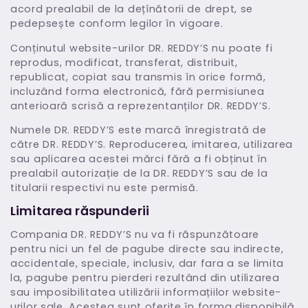
acord prealabil de la dețînătorii de drept, se
pedepsește conform legilor în vigoare.
Conținutul website-urilor DR. REDDY’S nu poate fi
reprodus, modificat, transferat, distribuit,
republicat, copiat sau transmis în orice formă,
incluzând forma electronică, fără permisiunea
anterioară scrisă a reprezentanților DR. REDDY’S.
Numele DR. REDDY’S este marcă înregistrată de
către DR. REDDY’S. Reproducerea, imitarea, utilizarea
sau aplicarea acestei mărci fără a fi obținut în
prealabil autorizație de la DR. REDDY’S sau de la
titularii respectivi nu este permisă.
Limitarea răspunderii
Compania DR. REDDY’S nu va fi răspunzătoare
pentru nici un fel de pagube directe sau indirecte,
accidentale, speciale, inclusiv, dar fara a se limita
la, pagube pentru pierderi rezultând din utilizarea
sau imposibilitatea utilizării informațiilor website-
urilor sale. Acestea sunt oferite în forma disponibilă,