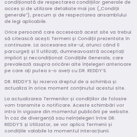
condiționată de respectarea condițiilor generale de
acces și de utilizare detaliate mai jos („Condiții
generale”), precum și de respectarea ansamblului
de legi aplicabile.
Orice persoană care accesează acest site va trebui
să citească acești Termeni și Condiții prezentate în
continuare. La accesarea site-ul, atunci când îl
parcurgeți și îl utilizați, dumneavoastră acceptați
implicit și necondiționat Condițiile Generale, care
prevalează asupra oricărei alte înțelegeri anterioare
pe care ați putea s-o aveți cu DR. REDDY’S.
DR. REDDY’S își rezerva dreptul de a schimba și
actualiza în orice moment conținutul acestui site.
La actualizarea Termenilor și condițiilor de folosire
vom transmite o notificare. Aceste schimbări vor
intra în vigoare din momentul publicării pe website.
În caz de divergență sau neînțelegeri între DR.
REDDY’S și Utilizator, se vor aplica Termenii și
condițiile valabile la momentul interacțiunii.