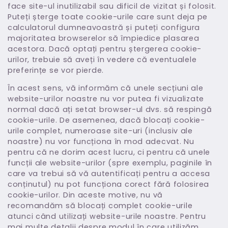
face site-ul inutilizabil sau dificil de vizitat și folosit.
Puteți șterge toate cookie-urile care sunt deja pe
calculatorul dumneavoastră și puteți configura
majoritatea browserelor să împiedice plasarea
acestora. Dacă optați pentru ștergerea cookie-
urilor, trebuie să aveți în vedere că eventualele
preferințe se vor pierde.
În acest sens, vă informăm că unele secțiuni ale
website-urilor noastre nu vor putea fi vizualizate
normal dacă ați setat browser-ul dvs. să respingă
cookie-urile. De asemenea, dacă blocați cookie-
urile complet, numeroase site-uri (inclusiv ale
noastre) nu vor funcționa în mod adecvat. Nu
pentru că ne dorim acest lucru, ci pentru că unele
funcții ale website-urilor (spre exemplu, paginile în
care va trebui să vă autentificați pentru a accesa
conținutul) nu pot funcționa corect fără folosirea
cookie-urilor. Din aceste motive, nu vă
recomandăm să blocați complet cookie-urile
atunci când utilizați website-urile noastre. Pentru
mai multe detalii despre modul în care utilizăm