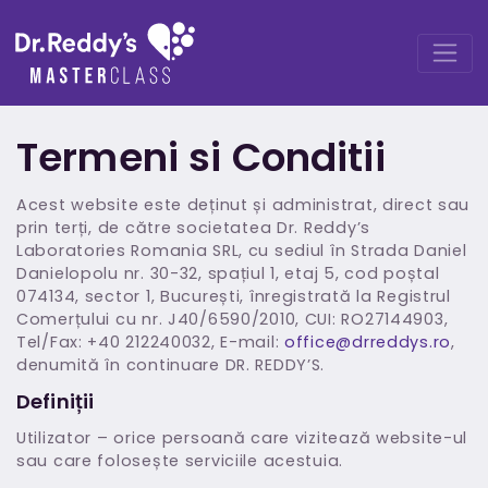
Termeni si Conditii
Acest website este deținut și administrat, direct sau
prin terți, de către societatea Dr. Reddy’s
Laboratories Romania SRL, cu sediul în Strada Daniel
Danielopolu nr. 30-32, spațiul 1, etaj 5, cod poștal
074134, sector 1, București, înregistrată la Registrul
Comerțului cu nr. J40/6590/2010, CUI: RO27144903,
Tel/Fax: +40 212240032, E-mail:
office@drreddys.ro
,
denumită în continuare DR. REDDY’S.
Definiții
Utilizator – orice persoană care vizitează website-ul
sau care folosește serviciile acestuia.