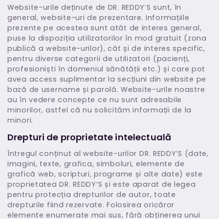
Website-urile deținute de DR. REDDY’S sunt, în
general, website-uri de prezentare. Informațiile
prezente pe acestea sunt atât de interes general,
puse la dispoziția utilizatorilor în mod gratuit (zona
publică a website-urilor), cât și de interes specific,
pentru diverse categorii de utilizatori (pacienți,
profesioniști în domeniul sănătății etc.) și care pot
avea access suplimentar la secțiuni din website pe
bază de username și parolă. Website-urile noastre
au în vedere concepte ce nu sunt adresabile
minorilor, astfel că nu solicităm informații de la
minori.
Drepturi de proprietate intelectuală
Întregul conținut al website-urilor DR. REDDY’S (date,
imagini, texte, grafica, simboluri, elemente de
grafică web, scripturi, programe și alte date) este
proprietatea DR. REDDY’S și este aparat de legea
pentru protecția drepturilor de autor, toate
drepturile fiind rezervate. Folosirea oricăror
elemente enumerate mai sus, fără obținerea unui