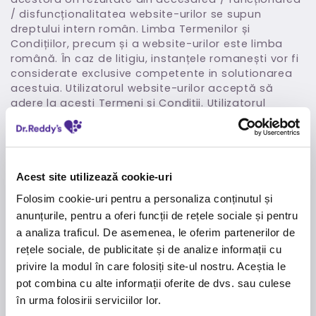
/ disfuncționalitatea website-urilor se supun
dreptului intern român. Limba Termenilor și
Condițiilor, precum și a website-urilor este limba
română. În caz de litigiu, instanțele romanești vor fi
considerate exclusive competente in solutionarea
acestuia. Utilizatorul website-urilor acceptă să
adere la acești Termeni și Condiții. Utilizatorul
website-urilor DR. REDDY’S confirmă că a citit și
acceptat acești Termeni și Condiții. Utilizarea
website-urilor de către client implică acceptarea
necondiționata a acestor Termeni și Condiții.
Acest site utilizează cookie-uri
Confidențialitate
Folosim cookie-uri pentru a personaliza conținutul și
În calitate de proprietar al website-urilor sale, DR.
anunțurile, pentru a oferi funcții de rețele sociale și pentru
REDDY’S se angajează să păstreze caracterul
a analiza traficul. De asemenea, le oferim partenerilor de
confidențial al informațiilor furnizate de către
rețele sociale, de publicitate și de analize informații cu
dumneavoastră, la accesarea website-urilor sau,
după caz, la completarea formularelor de contact
privire la modul în care folosiți site-ul nostru. Aceștia le
sau de autentificare.
pot combina cu alte informații oferite de dvs. sau culese
în urma folosirii serviciilor lor.
DR. REDDY’S utilizează metode și tehnici de