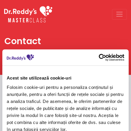
Contact
Iti stam la dispozitie pentru orice sugestii sau
intrebari.
Acest site utilizează cookie-uri
Ne gasiti la
Folosim cookie-uri pentru a personaliza conținutul și
anunțurile, pentru a oferi funcții de rețele sociale și pentru
Adresa
a analiza traficul. De asemenea, le oferim partenerilor de
Dr Reddy’s Laboratories Romania SRL
rețele sociale, de publicitate și de analize informații cu
Strada Daniel Danielopolu nr. 30-32, spatiul 1, etaj 5,
privire la modul în care folosiți site-ul nostru. Aceștia le
cod postal 074134, sector 1, Bucuresti
pot combina cu alte informații oferite de dvs. sau culese
Email
în urma folosirii serviciilor lor.