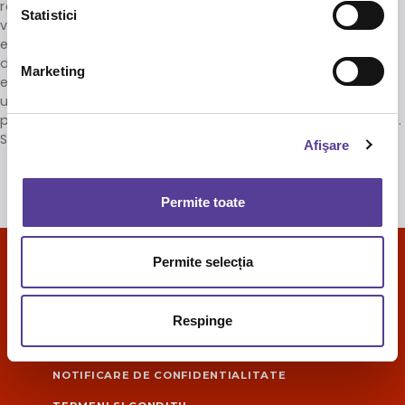
regaseasca informatii de actualitate si inregistrari
Statistici
video ale celor mai interesante teme prezentate de
expertii din domeniu. Am incercat sa cream un mediu
de comunicare rapida, unde sa va anuntam
Marketing
evenimentele la care ne dorim sa va avem alaturi si
unde, intr-un viitor apropiat, sa puteti discuta cu
profesorii si sa va promovati propriile proiecte si lucrari.
Sa crestem impreuna, pas cu pas….
Afişare
Permite toate
Permite selecția
DR. REDDYS'S MASTERCLASS
POLITICA COOKIES
Respinge
NOTIFICARE COOKIES
NOTIFICARE DE CONFIDENTIALITATE