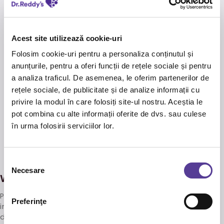
Acest site utilizează cookie-uri
Folosim cookie-uri pentru a personaliza conținutul și
anunțurile, pentru a oferi funcții de rețele sociale și pentru
a analiza traficul. De asemenea, le oferim partenerilor de
rețele sociale, de publicitate și de analize informații cu
privire la modul în care folosiți site-ul nostru. Aceștia le
pot combina cu alte informații oferite de dvs. sau culese
în urma folosirii serviciilor lor.
Selecția
Necesare
consimțământului
We grow together!
Proiectul Dr. Reddy’s Masterclass a fost creat la
Preferinţe
initiativa voastra, sesizand nevoia unei platforme
dedicate acestei arii terapeutice, unde sa se