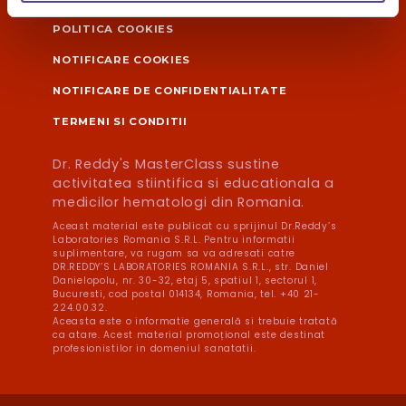
POLITICA COOKIES
NOTIFICARE COOKIES
NOTIFICARE DE CONFIDENTIALITATE
TERMENI SI CONDITII
Dr. Reddy's MasterClass sustine
activitatea stiintifica si educationala a
medicilor hematologi din Romania.
Aceast material este publicat cu sprijinul Dr.Reddy’s
Laboratories Romania S.R.L. Pentru informatii
suplimentare, va rugam sa va adresati catre
DR.REDDY’S LABORATORIES ROMANIA S.R.L., str. Daniel
Danielopolu, nr. 30-32, etaj 5, spatiul 1, sectorul 1,
Bucuresti, cod postal 014134, Romania, tel. +40 21-
224.00.32.
Aceasta este o informatie generală si trebuie tratată
ca atare. Acest material promoțional este destinat
profesionistilor in domeniul sanatatii.