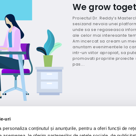
We grow toget
Proiectul Dr. Reddy’s Mastercla
sesizand nevoia unei platform
unde sa se regaseasca informa
ale celor mai interesante te
Am incercat sa cream un med
anuntam evenimentele la care
intr-un viitor apropiat, sa put
promovati propriile proiecte 
pas….
ie-uri
personaliza conținutul și anunțurile, pentru a oferi funcții de rețe
De asemenea, le oferim partenerilor de rețele sociale, de publicitat