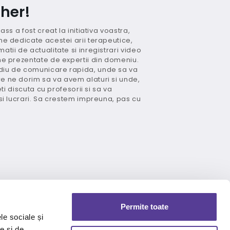
her!
ss a fost creat la initiativa voastra,
e dedicate acestei arii terapeutice,
tii de actualitate si inregistrari video
me prezentate de expertii din domeniu.
iu de comunicare rapida, unde sa va
 ne dorim sa va avem alaturi si unde,
eti discuta cu profesorii si sa va
si lucrari. Sa crestem impreuna, pas cu
Permite toate
le sociale și
e și de