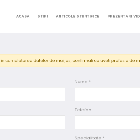
ACASA
STIRI
ARTICOLE STIINTIFICE
PREZENTARI VI
rin completarea datelor de mai jos, confirmati ca aveti profesia de m
Nume *
Telefon
Specialitate *