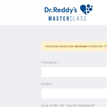
Sectiune dedicata
exclusiv
medicilor. P
Prenume *
Email *
Cod CUIM / Nr. Carnet Rezident*