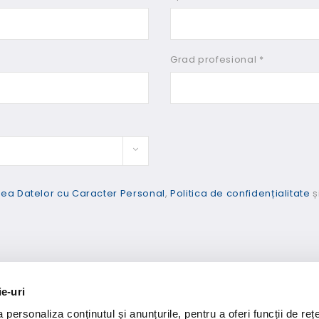
Grad profesional *
rea Datelor cu Caracter Personal
,
Politica de confidențialitate
ș
ie-uri
personaliza conținutul și anunțurile, pentru a oferi funcții de rețe